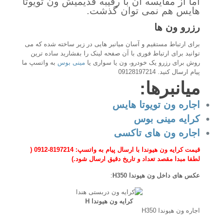
اما از مقایسه آن با رقیبه قدیمیش ون تویوتا
هایس هم نمی توان گذشت.
رزرو ون ها
برای ارتباط مستقیم و آسان میانبر هایی در زیر ساخته شده که می
توانید برای ارتباط فوری با آن صفحه لینک را بفشارید ساده ترین
روش برای رزرو یک خودرو، ون یا سواری یا
مینی بوس
به واتسپ ما
پیام ارسال کنید. 09128197214
میانبرها
:
اجاره ون تویوتا هایس
کرایه مینی بوس
اجاره ون های تاکسی
قیمت کرایه ون هیوندا با ارسال پیام به واتسپ: 8197214-0912 (
لطفا مبدا مقصد تعداد و تاریخ دقیق ارسال شود.)
عکس های داخل ون هیوندا H350
:
کرایه ون هیوندا H
اجاره ون هیوندا H350