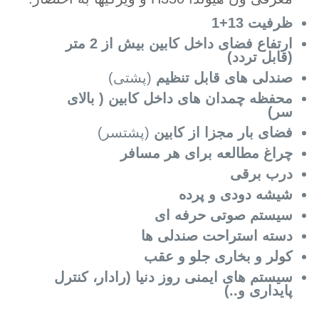
ظرفیت 13+1
ارتفاع فضای داخل کابین بیش از 2 متر
(قابل تردد)
صندلی های قابل تنظیم
(پشتی)
محفظه چمدان های داخل کابین ( بالای
سر)
فضای بار مجزا از کابین
(پشتسر)
چراغ مطالعه برای هر مسافر
درب برقی
شیشه دودی و پرده
سیستم صوتی حرفه ای
دسته استراحت صندلی ها
کولر و بخاری جلو و عقب
سیستم های ایمنی روز دنیا (رادار، کنترل
پایداری و..)