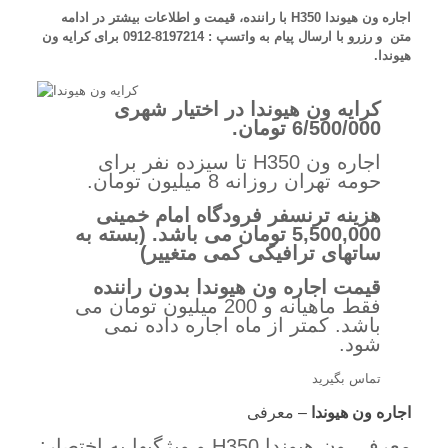
اجاره ون هیوندا H350 با راننده، قیمت و اطلاعات بیشتر در ادامه
متن و رزرو با ارسال پیام به واتسپ : 8197214-0912 برای کرایه ون
هیوندا.
کرایه ون هیوندا در اختیار شهری
6/500/000 تومان.
اجاره ون H350 تا سیزده نفر برای
حومه تهران روزانه 8 میلیون تومان.
هزینه ترنسفر فرودگاه امام خمینی
5,500,000 تومان می باشد. (بسته به
ساتهای ترافیکی کمی متغییر)
قیمت اجاره ون هیوندا بدون راننده
فقط ماهیانه و 200 میلیون تومان می
باشد. کمتر از ماه اجاره داده نمی
شود.
تماس بگیرید
اجاره ون هیوندا
– معرفی
معرفی ون هیوندا H350 و ویژگیها به اختصار: