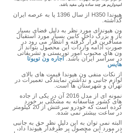
امیدواریم هر چند ساده ولی مفید باشد.
هیوندا H350 از سال 1396 پا به عرصه ایران
گذاشته.
ون هیوندای مورد نظر به دلیل فضای بسیار
باز و بزرگ داخل کابین بسیار مورد استقبال
مسافرین قرار گرفته و انتظار می رود در
صورت ادامه واردات این محصول بتواند از
ون های محبوب امور توریستی و تشریفاتی
در سراسر ایران باشد.
اجاره ون تویوتا
هایس
از نکات منفی ون هیوندا قیمت های بالای
لوازم جانبی و نداشتن نمایندگی تعمیرات در
تهران و شهرستان ها است.
نمونه ای از مدل 2016 آن در یکی از جاده
های کشور متاسفانه به مشکلی بر خورد
کرده است که خودرو سرعتش از 20 کیلومتر
در ساعت بیشتر نمی شده.
البته نمی توان به این دلیل نظر حق به جانبی
در مورد این محصول پر طرفدار هیوندا داد،